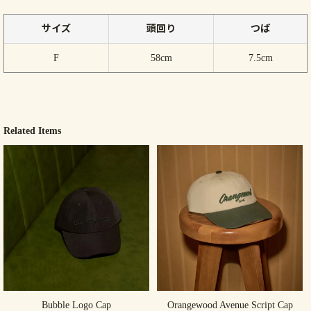
サイズ
頭回り
つば
F
58cm
7.5cm
Related Items
Bubble Logo Cap
Orangewood Avenue Script Cap