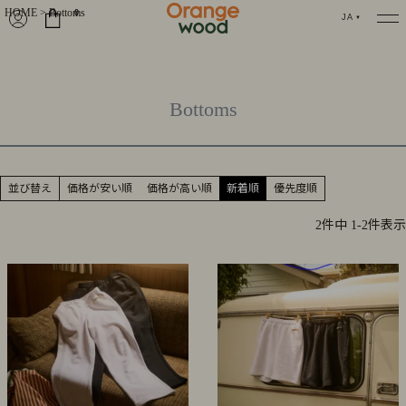
HOME
Bottoms
0
JA
Bottoms
並び替え
価格が安い順
価格が高い順
新着順
優先度順
2
件中
1
-
2
件表示