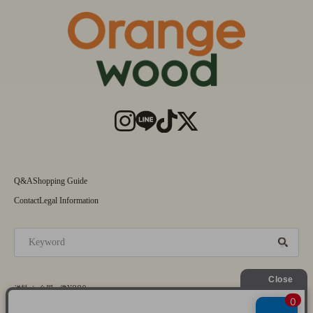
Q&A
Shopping Guide
Contact
Legal Information
送料 ： 全国一律¥880
©Orangewood