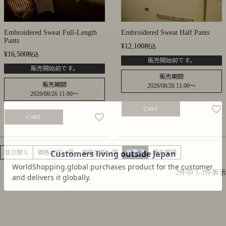
Embroidered Sweat Full-Length
Embroidered Sweat Half Pants
Pants
¥
12,100
税込
¥
16,500
税込
販売開始前です。
販売開始前です。
販売期間
販売期間
2026/08/26 11:00
〜
2026/08/26 11:00
〜
並び替え
価格が安い順
価格が高い順
新着順
優先度順
2
件中
1
-
2
件表示