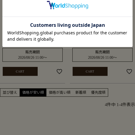
Signature Pocket Shirt
Embroidered Sweat Pullover
¥
15,400
¥
16,500
税込
税込
販売開始前です。
販売開始前です。
販売期間
販売期間
2026/08/26 11:00
〜
2026/08/26 11:00
〜
並び替え
価格が安い順
価格が高い順
新着順
優先度順
4
件中
1
-
4
件表示