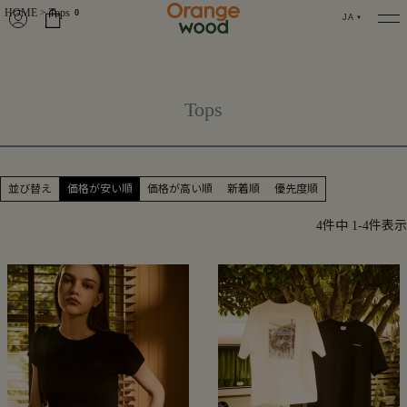
HOME
Tops
0
JA
Tops
並び替え
価格が安い順
価格が高い順
新着順
優先度順
4
件中
1
-
4
件表示