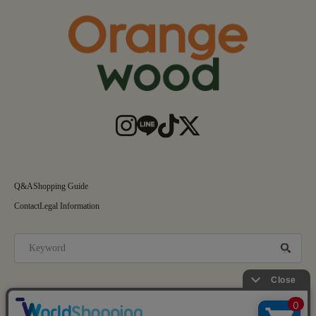
Q&A
Shopping Guide
Contact
Legal Information
送料 ： 全国一律¥880
©Orangewood