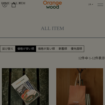
HOME
ALL ITEM
0
JA
ALL ITEM
並び替え
価格が安い順
価格が高い順
新着順
優先度順
12
件中
1
-
12
件表示